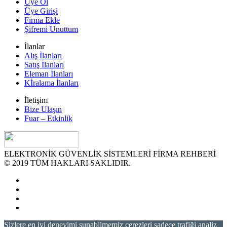
Üye Ol
Üye Girişi
Firma Ekle
Şifremi Unuttum
İlanlar
Alış İlanları
Satış İlanları
Eleman İlanları
Kİralama İlanları
İletişim
Bize Ulaşın
Fuar – Etkinlik
ELEKTRONİK GÜVENLİK SİSTEMLERİ FİRMA REHBERİ
© 2019 TÜM HAKLARI SAKLIDIR.
Sizlere en iyi deneyimi sunabilmemiz çerezleri sadece trafiği analiz