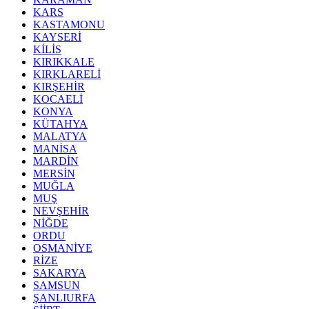
KARS
KASTAMONU
KAYSERİ
KİLİS
KIRIKKALE
KIRKLARELİ
KIRŞEHİR
KOCAELİ
KONYA
KÜTAHYA
MALATYA
MANİSA
MARDİN
MERSİN
MUĞLA
MUŞ
NEVŞEHİR
NİĞDE
ORDU
OSMANİYE
RİZE
SAKARYA
SAMSUN
ŞANLIURFA