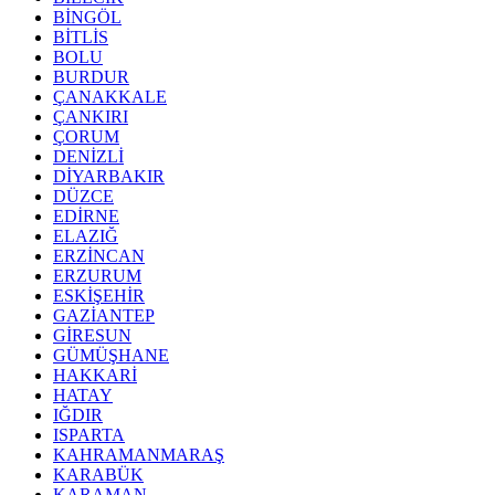
BİNGÖL
BİTLİS
BOLU
BURDUR
ÇANAKKALE
ÇANKIRI
ÇORUM
DENİZLİ
DİYARBAKIR
DÜZCE
EDİRNE
ELAZIĞ
ERZİNCAN
ERZURUM
ESKİŞEHİR
GAZİANTEP
GİRESUN
GÜMÜŞHANE
HAKKARİ
HATAY
IĞDIR
ISPARTA
KAHRAMANMARAŞ
KARABÜK
KARAMAN