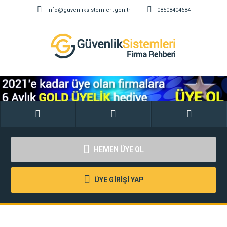
info@guvenliksistemleri.gen.tr
08508404684
HEMEN ÜYE OL
ÜYE GİRİŞİ YAP