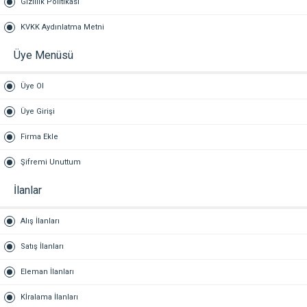
Gizlilik Politikası
KVKK Aydınlatma Metni
Üye Menüsü
Üye Ol
Üye Girişi
Firma Ekle
Şifremi Unuttum
İlanlar
Alış İlanları
Satış İlanları
Eleman İlanları
Kİralama İlanları