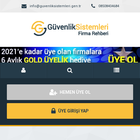
info@guvenliksistemleri.gen.tr
08508404684
HEMEN ÜYE OL
ÜYE GİRİŞİ YAP