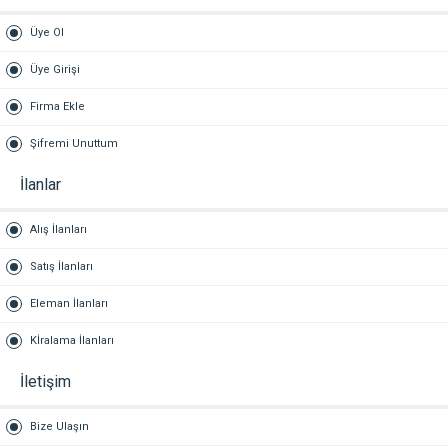
Üye Ol
Üye Girişi
Firma Ekle
Şifremi Unuttum
İlanlar
Alış İlanları
Satış İlanları
Eleman İlanları
Kİralama İlanları
İletişim
Bize Ulaşın