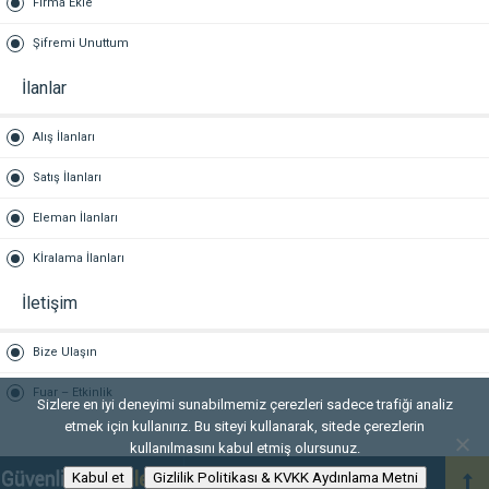
Firma Ekle
Şifremi Unuttum
İlanlar
Alış İlanları
Satış İlanları
Eleman İlanları
Kİralama İlanları
İletişim
Bize Ulaşın
Fuar – Etkinlik
Sizlere en iyi deneyimi sunabilmemiz çerezleri sadece trafiği analiz
etmek için kullanırız. Bu siteyi kullanarak, sitede çerezlerin
kullanılmasını kabul etmiş olursunuz.
Kabul et
Gizlilik Politikası & KVKK Aydınlama Metni