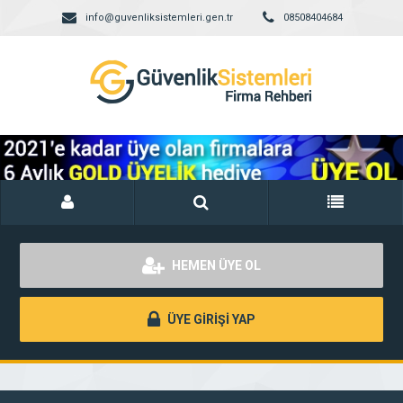
info@guvenliksistemleri.gen.tr
08508404684
HEMEN ÜYE OL
ÜYE GİRİŞİ YAP