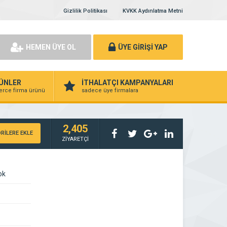
Gizlilik Politikası
KVKK Aydınlatma Metni
HEMEN ÜYE OL
ÜYE GİRİŞİ YAP
ÜNLER
İTHALATÇI KAMPANYALARI
lerce firma ürünü
sadece üye firmalara
2,405
RİLERE EKLE
ZİYARETÇİ
ok