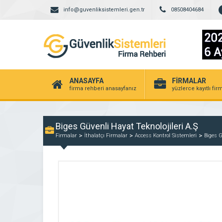
info@guvenliksistemleri.gen.tr
08508404684
ANASAYFA
FİRMALAR
firma rehberi anasayfanız
yüzlerce kayıtlı fir
Biges Güvenli Hayat Teknolojileri A.Ş
Firmalar
İthalatçı Firmalar
Access Kontrol Sistemleri
Biges G