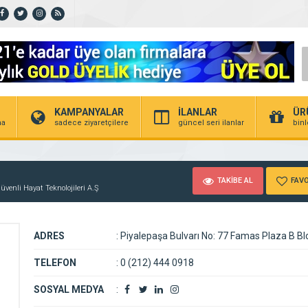
KAMPANYALAR
İLANLAR
ÜR
ma
sadece ziyaretçilere
güncel seri ilanlar
bin
TAKİBE AL
FAVO
üvenli Hayat Teknolojileri A.Ş
ADRES
:
Piyalepaşa Bulvarı No: 77 Famas Plaza B Bl
TELEFON
:
0 (212) 444 0918
SOSYAL MEDYA
: